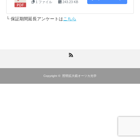
1 ファイル
243.23 KB
└ 保証期間延長アンケートは
こちら
RSS
Copyright ©
照明拡大鏡オーツカ光学