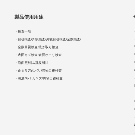
製品使用用途
・検査一般
・目視検査/外観検査/外観目視検査/全数検査/
全数目視検査/抜き取り検査
・表面キズ検査/表面ホコリ検査
・沿面照射法/乱反射法
・止まり穴のバリ/異物目視検査
・深溝内バリ/キズ/異物目視検査