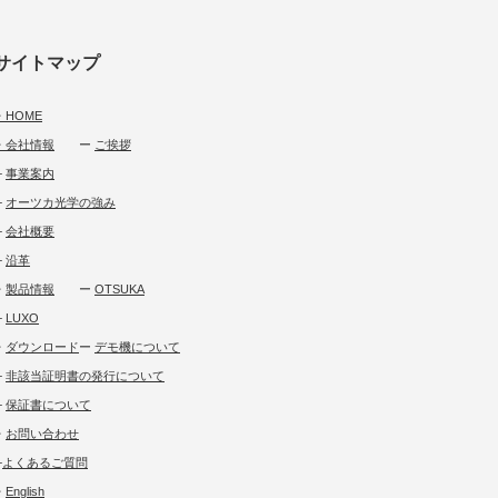
サイトマップ
・HOME
・会社情報
ー
ご挨拶
└
事業案内
└
オーツカ光学の強み
└
会社概要
└
沿革
・
製品情報
ー
OTSUKA
└
LUXO
・
ダウンロード
ー
デモ機について
└
非該当証明書の発行について
└
保証書について
・
お問い合わせ
└
よくあるご質問
・
English