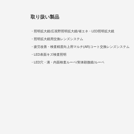
取り扱い製品
・照明拡大鏡/広視野照明拡大鏡/省エネ・LED照明拡大鏡
・照明拡大鏡用交換レンズシステム
・疲労改善・検査精度向上用マルチ(AR)コート交換レンズシステム
・LED表面キズ検査照明
・LED穴・溝・内面検査ルーペ/実体顕微鏡/ルーペ