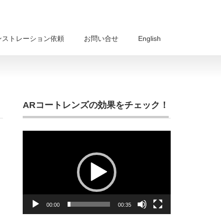
ンストレーション依頼
お問い合せ
English
ARコートレンズの効果をチェック！
動
画
プ
レ
ー
ヤ
ー
00:00
00:35