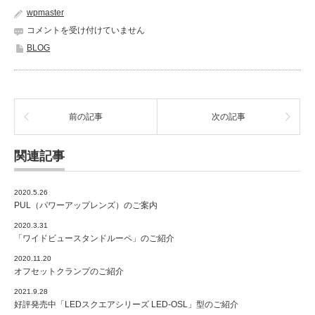
wpmaster
社
コメントを受け付けていません
長
BLOG
の
ブ
ロ
グ：
社
前の記事
次の記事
長
宛
お
関連記事
客
様
ア
2020.5.26
ン
PUL（パワーアップレンズ）のご案内
ケ
2020.3.31
ー
「ワイドビュースタンドルーペ」のご紹介
ト
始
2020.11.20
め
オフセットクランプのご紹介
ま
2021.9.28
し
好評発売中「LEDスクエアシリーズ LED-OSL」型のご紹介
た