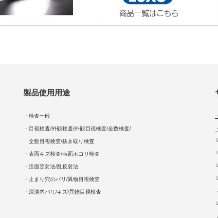
製品使用用途
・検査一般
・目視検査/外観検査/外観目視検査/全数検査/
全数目視検査/抜き取り検査
・表面キズ検査/表面ホコリ検査
・沿面照射法/乱反射法
・止まり穴のバリ/異物目視検査
・深溝内バリ/キズ/異物目視検査