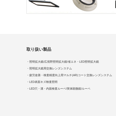
取り扱い製品
・照明拡大鏡/広視野照明拡大鏡/省エネ・LED照明拡大鏡
・照明拡大鏡用交換レンズシステム
・疲労改善・検査精度向上用マルチ(AR)コート交換レンズシステム
・LED表面キズ検査照明
・LED穴・溝・内面検査ルーペ/実体顕微鏡/ルーペ