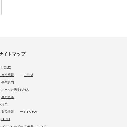
サイトマップ
・HOME
・会社情報
ー
ご挨拶
└
事業案内
└
オーツカ光学の強み
└
会社概要
└
沿革
・
製品情報
ー
OTSUKA
└
LUXO
・
ダウンロード
ー
デモ機について