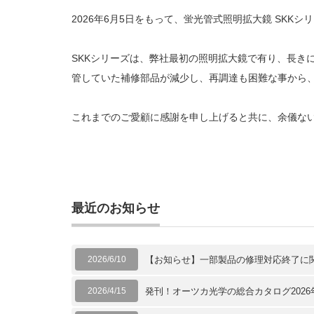
2026
年
6
月
5
日をもって、蛍光管式照明拡大鏡
SKK
シリ
SKK
シリーズは、弊社最初の照明拡大鏡で有り、長き
管していた補修部品が減少し、再調達も困難な事から
これまでのご愛顧に感謝を申し上げると共に、余儀な
最近のお知らせ
2026/6/10
【お知らせ】一部製品の修理対応終了に
2026/4/15
発刊！オーツカ光学の総合カタログ2026