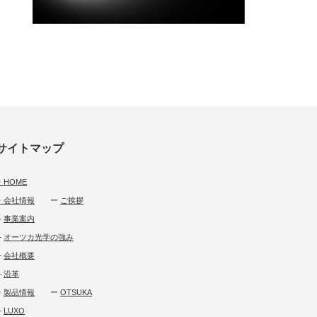
サイトマップ
・HOME
・会社情報
ー
ご挨拶
└
事業案内
└
オーツカ光学の強み
└
会社概要
└
沿革
・
製品情報
ー
OTSUKA
└
LUXO