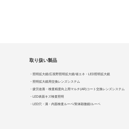
取り扱い製品
・照明拡大鏡/広視野照明拡大鏡/省エネ・LED照明拡大鏡
・照明拡大鏡用交換レンズシステム
・疲労改善・検査精度向上用マルチ(AR)コート交換レンズシステム
・LED表面キズ検査照明
・LED穴・溝・内面検査ルーペ/実体顕微鏡/ルーペ