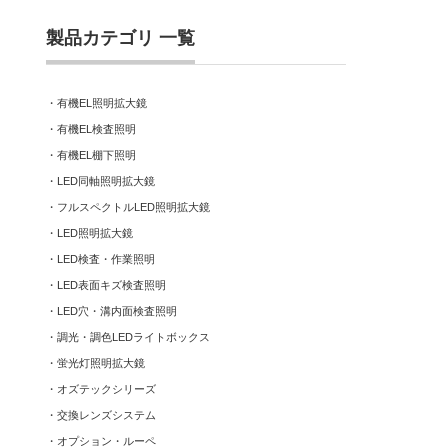
製品カテゴリ 一覧
・
有機EL照明拡大鏡
・
有機EL検査照明
・
有機EL棚下照明
・
LED同軸照明拡大鏡
・
フルスペクトルLED照明拡大鏡
・
LED照明拡大鏡
・
LED検査・作業照明
・
LED表面キズ検査照明
・
LED穴・溝内面検査照明
・
調光・調色LEDライトボックス
・
蛍光灯照明拡大鏡
・
オズテックシリーズ
・
交換レンズシステム
・
オプション・ルーペ