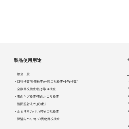
製品使用用途
・検査一般
・目視検査/外観検査/外観目視検査/全数検査/
全数目視検査/抜き取り検査
・表面キズ検査/表面ホコリ検査
・沿面照射法/乱反射法
・止まり穴のバリ/異物目視検査
・深溝内バリ/キズ/異物目視検査