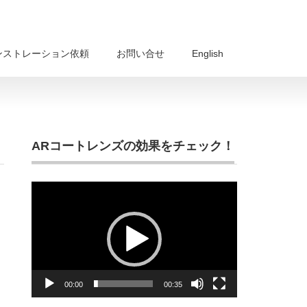
ンストレーション依頼
お問い合せ
English
ARコートレンズの効果をチェック！
動
画
プ
レ
ー
ヤ
ー
00:00
00:35