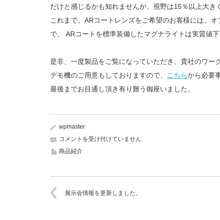
だけと感じるかも知れませんが、視野は15％以上大き
これまで、ARコートレンズをご希望のお客様には、オプシ
で、 ARコートを標準装備したマグナライトは実質値
是非、一度製品をご覧になっていただき、貴社のワー
デモ機のご用意もしておりますので、
こちら
から必要
最後までお目通し頂き有り難う御座いました。
wpmaster
新
コメントを受け付けていません
型
商品紹介
LED
照
明
拡
展示会情報を更新しました。
大
鏡
「マ