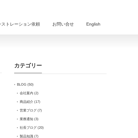
ンストレーション依頼
お問い合せ
English
カテゴリー
BLOG
(50)
会社案内
(2)
商品紹介
(17)
営業ブログ
(7)
業務通知
(3)
社長ブログ
(20)
製品知識
(7)