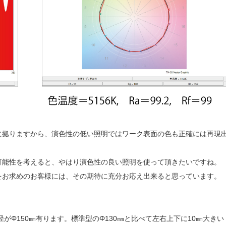
に拠りますから、演色性の低い照明ではワーク表面の色も正確には再現
可能性を考えると、やはり演色性の良い照明を使って頂きたいですね。
をお求めのお客様には、その期待に充分お応え出来ると思っています。
がΦ150㎜有ります。標準型のΦ130㎜と比べて左右上下に10㎜大きい