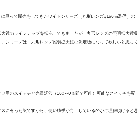
年に亘って販売をしてきたワイドシリーズ（丸形レンズφ150㎜装備）の
拡大鏡のラインナップを拡充してきましたが、丸形レンズの照明拡大鏡
ト」シリーズは、丸形レンズ照明拡大鏡の決定版になって欲しいと思っ
フ用のスイッチと光量調節（100～0％間で可能）可能なスイッチを配
クスに有った訳ですから、使い勝手が向上しているのがご理解頂けると