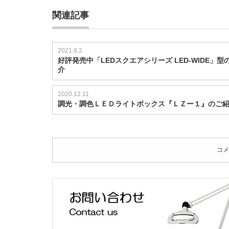
グ
ナ
関連記事
ラ
イ
ト」
2021.8.2
シ
好評発売中「LEDスクエアシリーズ LED-WIDE」型
リ
介
ー
ズ
の
2020.12.11
ご
調光・調色ＬＥＤライトボックス『ＬＺー１』のご
紹
介
は
コメ