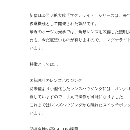
新型LED照明拡大鏡「マグナライト」シリーズは、長
後継機種として開発された製品です。
最近のオーツカ光学では、角形レンズを装備した照明
要も、今だ底堅いものが有りますので、「マグナライ
います。
特徴としては…
①新設計のレンズハウジング
従来型より小型化したレンズハウジングには、オン／オ
置していますので、手元で操作が可能になりました。
これまではレンズハウジングから離れたスイッチボッ
います。
②演色性の高いLEDの採用