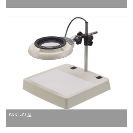
SKKL-CL型