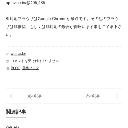
op.ovice.in/@405,485
※対応ブラウザはGoogle Chromeが最適です。その他のブラウ
ザは非推奨、もしくは非対応の場合が御座います事をご了承下さ
い。
wpmaster
【お
コメントを受け付けていません
知
BLOG
,
営業ブログ
ら
せ】
バ
ー
チ
前の記事
次の記事
ャ
ル
シ
関連記事
ョ
ー
ル
2021.12.3