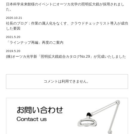
ー
日本科学未来館様のイベントにオーツカ光学の照明拡大鏡が採用されまし
ム
た。
オ
2020.10.21
ー
社長のブログ：作業の属人化をなくす、クラウドチェックリスト導入が成功
プ
した要因
ン。
2021.5.20
是
「ラインナップ再編」再度のご案内
非
お
2019.5.20
越
(株)オーツカ光学新「照明拡大鏡総合カタログNo.29」が完成いたしました
し
下
さ
い！
コメントは利用できません。
は