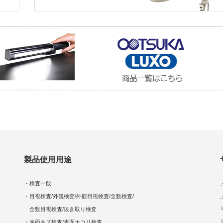
製品使用用途
・検査一般
・目視検査/外観検査/外観目視検査/全数検査/
全数目視検査/抜き取り検査
・表面キズ検査/表面ホコリ検査