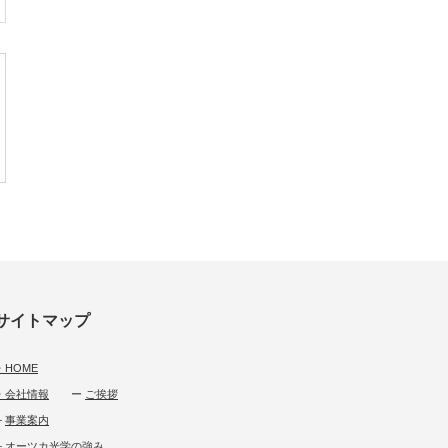
サイトマップ
・HOME
・会社情報
ー
ご挨拶
└
事業案内
└
オーツカ光学の強み